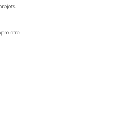
projets.
opre être.