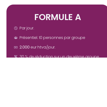
FORMULE A
Par jour.
Présentiel. 10 personnes par groupe
2.000
eur htva/jour.
30 % de réduction sur un deuxième groupe.
Ajuster mon devis