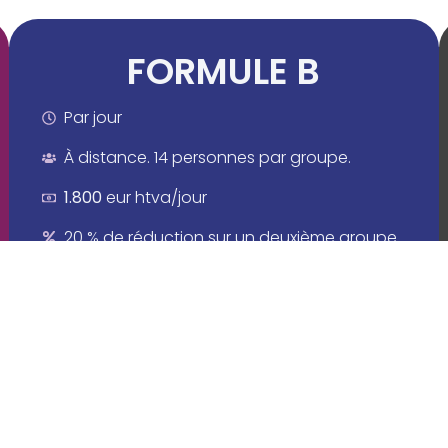
FORMULE B
Par jour
À distance. 14 personnes par groupe.
1.800
eur htva/jour
20 % de réduction sur un deuxième groupe
Ajuster mon devis