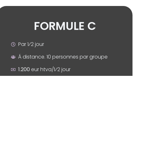
FORMULE C
Par 1⁄2 jour
Á distance. 10 personnes par groupe
1.200
eur htva/1⁄2 jour
Ajuster mon devis